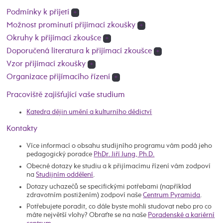
Podmínky k přijetí
+
Možnost prominutí přijímací zkoušky
+
Okruhy k přijímací zkoušce
+
Doporučená literatura k přijímací zkoušce
+
Vzor přijímací zkoušky
+
Organizace přijímacího řízení
+
Pracoviště zajišťující vaše studium
Katedra dějin umění a kulturního dědictví
Kontakty
Více informací o obsahu studijního programu vám podá jeho
pedagogický poradce
PhDr. Jiří Jung, Ph.D.
Obecné dotazy ke studiu a k přijímacímu řízení vám zodpoví
na
Studijním oddělení
.
Dotazy uchazečů se specifickými potřebami (například
zdravotním postižením) zodpoví naše
Centrum Pyramida
.
Potřebujete poradit, co dále byste mohli studovat nebo pro co
máte největší vlohy? Obraťte se na naše
Poradenské a kariérní