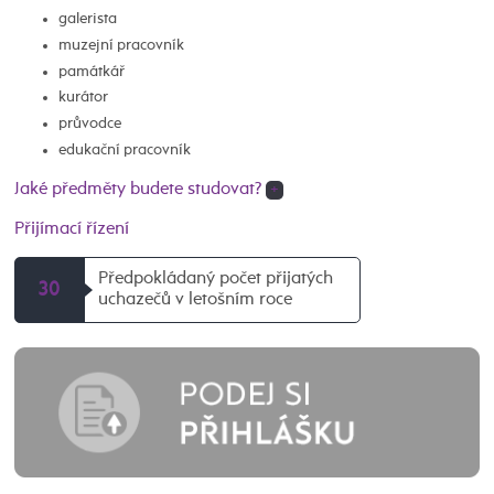
galerista
muzejní pracovník
památkář
kurátor
průvodce
edukační pracovník
Jaké předměty budete studovat?
+
Přijímací řízení
Předpokládaný počet přijatých
30
uchazečů v letošním roce