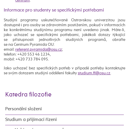
centrum
.
Informace pro studenty se specifickými potřebami
Studijní programy uskutečňované Ostravskou univerzitou jsou
dostupné i pro osoby se zdravotním postižením, pokud v informacích
ke konkrétnímu studijnímu programu není uvedeno jinak. Máte-li,
jako uchazeč se specifickými potřebami, jakékoli dotazy týkající
se přístupnosti jednotlivých studijních programů, obraťte
se na Centrum Pyramida OU:
email:
;
telefon: +420 553 46 1234,
mobil: +420 733 784 095.
Jako uchazeč bez specifických potřeb v případě potřeby kontaktujte
se svým dotazem studijní oddělení fakulty
.
Katedra filozofie
Personální složení
Studium a přijímací řízení