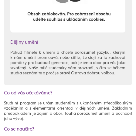
Dějiny umění
Pokud tíhnete k umění a chcete porozumět jazyku, kterým
k nám umění promlouvá, nebo cítíte, že stojí za to zachovat
památky pro budoucí generace, pak je tento obor pro vás jako
stvořený. Naše milé studentky vám prozradí, s čím se během
studia seznámíte a proč je právě Ostrava dobrou volbou.
Co od vás očekáváme?
Studijní program je určen studentům s ukončeným středoškolským
vzděláním a s elementární orientací v dějinách umění. Základním
předpokladem je zájem o obor, touha porozumět umění a pochopit
jeho vývoj.
Co se naučíte?