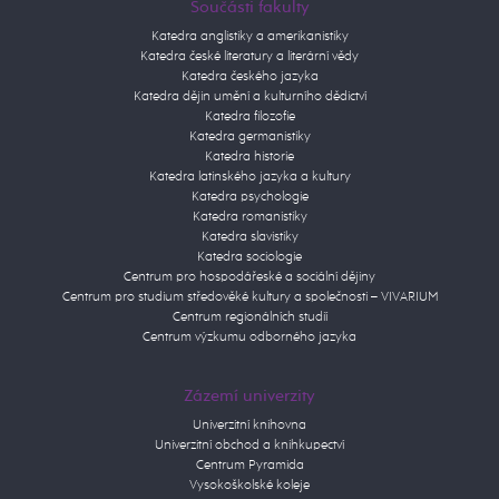
Součásti fakulty
Katedra anglistiky a amerikanistiky
Katedra české literatury a literární vědy
Katedra českého jazyka
Katedra dějin umění a kulturního dědictví
Katedra filozofie
Katedra germanistiky
Katedra historie
Katedra latinského jazyka a kultury
Katedra psychologie
Katedra romanistiky
Katedra slavistiky
Katedra sociologie
Centrum pro hospodářeské a sociální dějiny
Centrum pro studium středověké kultury a společnosti – VIVARIUM
Centrum regionálních studií
Centrum výzkumu odborného jazyka
Zázemí univerzity
Univerzitní knihovna
Univerzitní obchod a knihkupectví
Centrum Pyramida
Vysokoškolské koleje