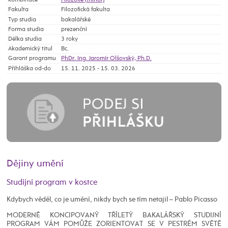
kombinace
Filozofie (minor)
Fakulta
Filozofická fakulta
Typ studia
bakalářské
Forma studia
prezenční
Délka studia
3 roky
Akademický titul
Bc.
Garant programu
PhDr. Ing. Jaromír Olšovský, Ph.D.
Přihláška od-do
15. 11. 2025 - 15. 03. 2026
Dějiny umění
Studijní program v kostce
Kdybych věděl, co je umění, nikdy bych se tím netajil – Pablo Picasso
MODERNĚ KONCIPOVANÝ TŘÍLETÝ BAKALÁŘSKÝ STUDIJNÍ
PROGRAM VÁM POMŮŽE ZORIENTOVAT SE V PESTRÉM SVĚTĚ