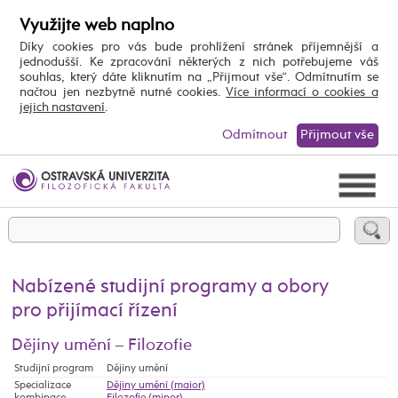
Využijte web naplno
Díky cookies pro vás bude prohlížení stránek příjemnější a
jednodušší. Ke zpracování některých z nich potřebujeme váš
souhlas, který dáte kliknutím na „Přijmout vše“. Odmítnutím se
načtou jen nezbytně nutné cookies.
Více informací o cookies a
jejich nastavení
.
Odmítnout
Přijmout vše
Nabízené studijní programy a obory
pro přijímací řízení
Dějiny umění – Filozofie
Studijní program
Dějiny umění
Specializace
Dějiny umění (maior)