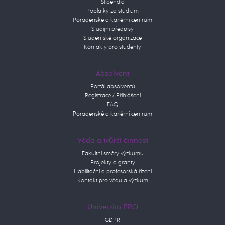
Stipendia
Poplatky za studium
Poradenské a kariérní centrum
Studijní předpisy
Studentské organizace
Kontakty pro studenty
Absolvent
Portál absolventů
Registrace / Přihlášení
FAQ
Poradenské a kariérní centrum
Věda a tvůrčí činnost
Fakultní směry výzkumu
Projekty a granty
Habilitační a profesorská řízení
Kontakt pro vědu a výzkum
Univerzita PRO
GDPR