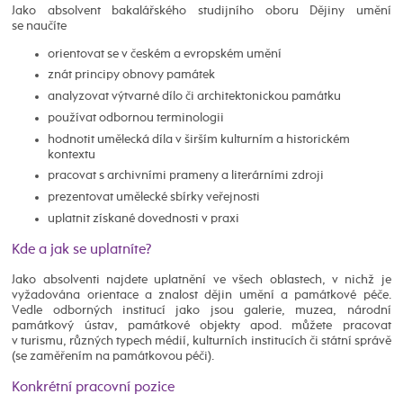
Jako absolvent bakalářského studijního oboru Dějiny umění
se naučíte
orientovat se v českém a evropském umění
znát principy obnovy památek
analyzovat výtvarné dílo či architektonickou památku
používat odbornou terminologii
hodnotit umělecká díla v širším kulturním a historickém
kontextu
pracovat s archivními prameny a literárními zdroji
prezentovat umělecké sbírky veřejnosti
uplatnit získané dovednosti v praxi
Kde a jak se uplatníte?
Jako absolventi najdete uplatnění ve všech oblastech, v nichž je
vyžadována orientace a znalost dějin umění a památkové péče.
Vedle odborných institucí jako jsou galerie, muzea, národní
památkový ústav, památkové objekty apod. můžete pracovat
v turismu, různých typech médií, kulturních institucích či státní správě
(se zaměřením na památkovou péči).
Konkrétní pracovní pozice