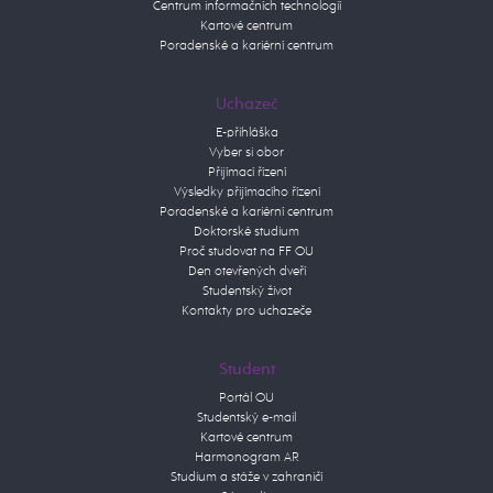
Centrum informačních technologií
Kartové centrum
Poradenské a kariérní centrum
Uchazeč
E-přihláška
Vyber si obor
Přijímací řízení
Výsledky přijímacího řízení
Poradenské a kariérní centrum
Doktorské studium
Proč studovat na FF OU
Den otevřených dveří
Studentský život
Kontakty pro uchazeče
Student
Portál OU
Studentský e-mail
Kartové centrum
Harmonogram AR
Studium a stáže v zahraničí