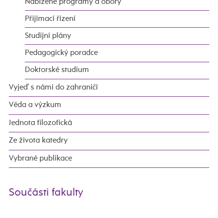
Nabízené programy a obory
Přijímací řízení
Studijní plány
Pedagogický poradce
Doktorské studium
Vyjeď s námi do zahraničí
Věda a výzkum
Jednota filozofická
Ze života katedry
Vybrané publikace
Součásti fakulty