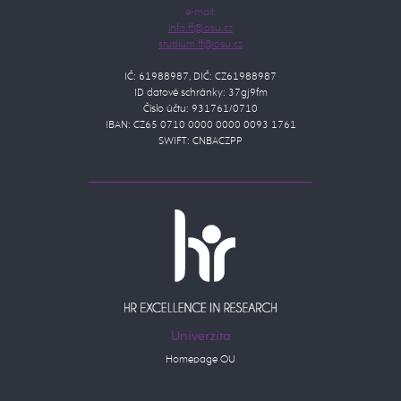
e-mail:
IČ: 61988987, DIČ: CZ61988987
ID datové schránky: 37gj9fm
Číslo účtu: 931761/0710
IBAN: CZ65 0710 0000 0000 0093 1761
SWIFT: CNBACZPP
Univerzita
Homepage OU