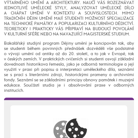
VÝTARNÉHO UMĚNÍ A ARCHITEKTURY. NAUČÍ VÁS ROZEZNÁVAT
JEDNOTLIVÉ UMĚLECKÉ STYLY, ANALYZOVAT UMĚLECKÉ DÍLO
A CHÁPAT UMĚNÍ V KONTEXTU A SOUVISLOSTECH. MIMO
TRADIČNÍH DĚJIN UMĚNÍ MAJÍ STUDENTI MOŽNOST SPECIALIZACE
NA TECHNICKÉ PAMÁTKY A POPULARIZACI KULTURNÍHO DĚDICTVÍ.
TEORETICKY I PRAKTICKY VÁS PŘIPRAVÍ NA BUDOUCÍ POVOLÁNÍ
V KULTURNÍ SFÉŘE NEBO NA NAVAZUJÍCÍ MAGISTERSKÉ STUDIUM.
Bakalářský studijní program Dějiny umění je koncipován tak, aby
se studenti během povinných přednášek dozvěděli vše podstatné
o vývoji umění od antiky až do 20. století, a to jak v Evropě, tak
v českých zemích. V praktických cvičeních si studenti osvojí základní
dovednosti historikova řemesla, jako je odborná terminologie a její
využití v praxi při popisu a interpretaci uměleckého díla, seznámí
se s prací s literárními zdroji, historickými prameny a archivními
fondy. Seznámí se se základními principy obnovy památek i muzejní
edukace. Součástí studia je i absolvování praxe v odborných
institucích.